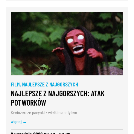
FILM
,
NAJLEPSZE Z NAJGORSZYCH
NAJLEPSZE Z NAJGORSZYCH: ATAK
POTWORKÓW
Krwiożercze pacynki z wielkim apetytem
więcej →