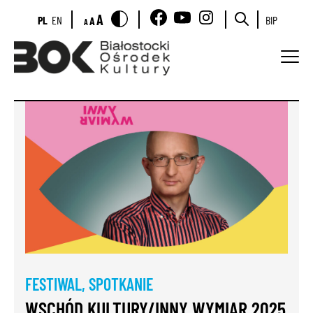
A
PL
EN
BIP
A
A
FESTIWAL
,
SPOTKANIE
WSCHÓD KULTURY/INNY WYMIAR 2025