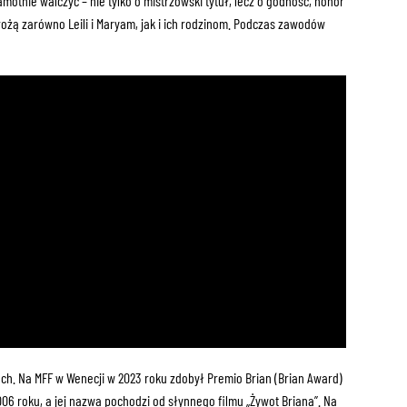
otnie walczyć – nie tylko o mistrzowski tytuł, lecz o godność, honor
ożą zarówno Leili i Maryam, jak i ich rodzinom. Podczas zawodów
lach. Na MFF w Wenecji w 2023 roku zdobył Premio Brian (Brian Award)
6 roku, a jej nazwa pochodzi od słynnego filmu „Żywot Briana”. Na