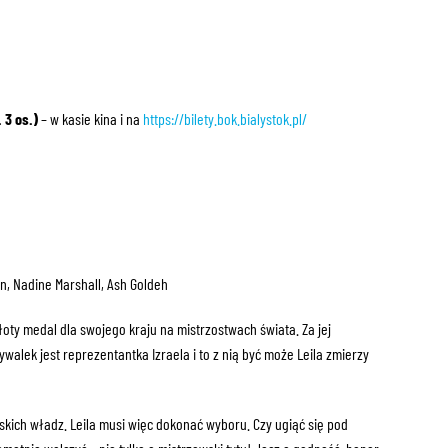
 3 os.)
– w kasie kina i na
https://bilety.bok.bialystok.pl/
, Nadine Marshall, Ash Goldeh
łoty medal dla swojego kraju na mistrzostwach świata. Za jej
alek jest reprezentantka Izraela i to z nią być może Leila zmierzy
ańskich władz. Leila musi więc dokonać wyboru. Czy ugiąć się pod