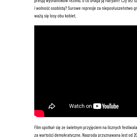
presją wysłanników reżimu, o co błaga ją Maryam? Czy też sam
i wolność osobistą? Surowe represje za nieposłuszeństwo gr
ważą się losy obu kobiet.
Film spotkał się ze świetnym przyjęciem na licznych festiwa
za wartości demokratyczne. Nagroda przyznawana jest od 200