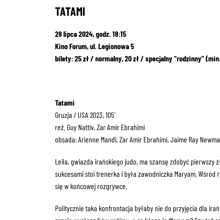
TATAMI
28 lipca 2024, godz. 18:15
Kino Forum, ul. Legionowa 5
bilety: 25 zł / normalny, 20 zł / specjalny “rodzinny” (min.
Tatami
Gruzja / USA 2023, 105′
reż. Guy Nattiv, Zar Amir Ebrahimi
obsada: Arienne Mandi, Zar Amir Ebrahimi, Jaime Ray Newman
Leila, gwiazda irańskiego judo, ma szansę zdobyć pierwszy z
sukcesami stoi trenerka i była zawodniczka Maryam. Wśród ryw
się w końcowej rozgrywce.
Politycznie taka konfrontacja byłaby nie do przyjęcia dla ir