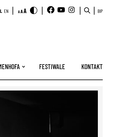
A
L
EN
BIP
A
A
AMENHOFA
FESTIWALE
KONTAKT