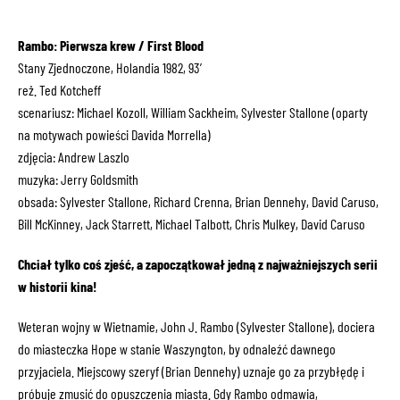
Rambo: Pierwsza krew / First Blood
Stany Zjednoczone, Holandia 1982, 93′
reż. Ted Kotcheff
scenariusz: Michael Kozoll, William Sackheim, Sylvester Stallone (oparty
na motywach powieści Davida Morrella)
zdjęcia: Andrew Laszlo
muzyka: Jerry Goldsmith
obsada: Sylvester Stallone, Richard Crenna, Brian Dennehy, David Caruso,
Bill McKinney, Jack Starrett, Michael Talbott, Chris Mulkey, David Caruso
Chciał tylko coś zjeść, a zapoczątkował jedną z najważniejszych serii
w historii kina!
Weteran wojny w Wietnamie, John J. Rambo (Sylvester Stallone), dociera
do miasteczka Hope w stanie Waszyngton, by odnaleźć dawnego
przyjaciela. Miejscowy szeryf (Brian Dennehy) uznaje go za przybłędę i
próbuje zmusić do opuszczenia miasta. Gdy Rambo odmawia,