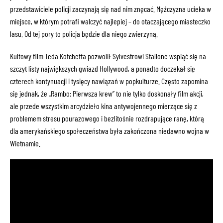
przedstawiciele policji zaczynają się nad nim znęcać. Mężczyzna ucieka w
miejsce, w którym potrafi walczyć najlepiej – do otaczającego miasteczko
lasu. Od tej pory to policja będzie dla niego zwierzyną.
Kultowy film Teda Kotcheffa pozwolił Sylvestrowi Stallone wspiąć się na
szczyt listy największych gwiazd Hollywood, a ponadto doczekał się
czterech kontynuacji i tysięcy nawiązań w popkulturze. Często zapomina
się jednak, że „Rambo: Pierwsza krew” to nie tylko doskonały film akcji,
ale przede wszystkim arcydzieło kina antywojennego mierzące się z
problemem stresu pourazowego i bezlitośnie rozdrapujące ranę, którą
dla amerykańskiego społeczeństwa była zakończona niedawno wojna w
Wietnamie.