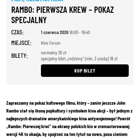
RAMBO: PIERWSZA KREW – POKAZ
SPECJALNY
CZAS:
1 czerwca 2026
18:00 - 19:40
MIEJSCE:
Kino Forum
normalny 20 zł
BILETY:
specjalny bilet „rodzinny” (min. 3 osoby) 18 zł
KUP BILET
Zapraszamy na pokaz kultowego filmu, który – zanim jeszcze John
Rambo stał się ikoną popkultury i symbolem kina akcji – był jednym z
najlepszych dramatów amerykańskiego kina antywojennego! Powrót
„Rambo: Pierwszej krwi” na ekrany polskich kin w zremasterowanej
wersji 4K to okazja, by spojrzeć na ten tytuł na nowo, poza cieniem