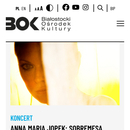
A
PL
EN
BIP
A
A
KONCERT
ANNA MARIA JOPEK: SOBREMESA