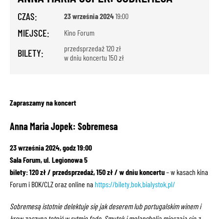
CZAS:
23 września 2024
19:00
MIEJSCE:
Kino Forum
przedsprzedaż 120 zł
BILETY:
w dniu koncertu 150 zł
Zapraszamy na koncert
Anna Maria Jopek: Sobremesa
23 września 2024, godz 19:00
Sala Forum, ul. Legionowa 5
bilety: 120 zł / przedsprzedaż, 150 zł / w dniu koncertu
– w kasach kina
Forum i BOK/CLZ oraz online na
https://bilety.bok.bialystok.pl/
Sobremesą istotnie delektuje się jak deserem lub portugalskim winem i
krew zaczyna tętnić w rytmie fado. Smutek i melancholia mieszają się z