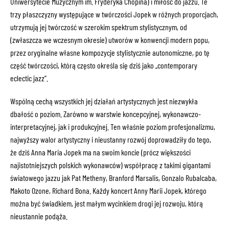
Uniwersytecie Muzycznym im. Fryderyka Chopina) i miłość do jazzu. Te
trzy płaszczyzny występujące w twórczości Jopek w różnych proporcjach,
utrzymują jej twórczość w szerokim spektrum stylistycznym, od
(zwłaszcza we wczesnym okresie) utworów w konwencji modern popu,
przez oryginalne własne kompozycje stylistycznie autonomiczne, po tę
część twórczości, którą często określa się dziś jako „contemporary
eclectic jazz”.
Wspólną cechą wszystkich jej działań artystycznych jest niezwykła
dbałość o poziom. Zarówno w warstwie koncepcyjnej, wykonawczo-
interpretacyjnej, jak i produkcyjnej. Ten właśnie poziom profesjonalizmu,
najwyższy walor artystyczny i nieustanny rozwój doprowadziły do tego,
że dziś Anna Maria Jopek ma na swoim koncie (prócz większości
najistotniejszych polskich wykonawców) współpracę z takimi gigantami
światowego jazzu jak Pat Metheny, Branford Marsalis, Gonzalo Rubalcaba,
Makoto Ozone, Richard Bona. Każdy koncert Anny Marii Jopek, którego
można być świadkiem, jest małym wycinkiem drogi jej rozwoju, którą
nieustannie podąża.