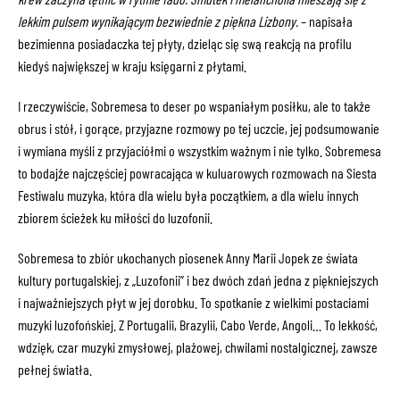
lekkim pulsem wynikającym bezwiednie z piękna Lizbony.
– napisała
bezimienna posiadaczka tej płyty, dzieląc się swą reakcją na profilu
kiedyś największej w kraju księgarni z płytami.
I rzeczywiście, Sobremesa to deser po wspaniałym posiłku, ale to także
obrus i stół, i gorące, przyjazne rozmowy po tej uczcie, jej podsumowanie
i wymiana myśli z przyjaciółmi o wszystkim ważnym i nie tylko. Sobremesa
to bodajże najczęściej powracająca w kuluarowych rozmowach na Siesta
Festiwalu muzyka, która dla wielu była początkiem, a dla wielu innych
zbiorem ścieżek ku miłości do luzofonii.
Sobremesa to zbiór ukochanych piosenek Anny Marii Jopek ze świata
kultury portugalskiej, z „Luzofonii” i bez dwóch zdań jedna z piękniejszych
i najważniejszych płyt w jej dorobku. To spotkanie z wielkimi postaciami
muzyki luzofońskiej. Z Portugalii, Brazylii, Cabo Verde, Angoli… To lekkość,
wdzięk, czar muzyki zmysłowej, plażowej, chwilami nostalgicznej, zawsze
pełnej światła.