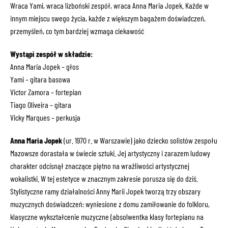
Wraca Yami, wraca lizboński zespół, wraca Anna Maria Jopek. Każde w
innym miejscu swego życia, każde z większym bagażem doświadczeń,
przemyśleń, co tym bardziej wzmaga ciekawość
Wystąpi zespół w składzie:
Anna Maria Jopek – głos
Yami – gitara basowa
Victor Zamora – fortepian
Tiago Oliveira – gitara
Vicky Marques – perkusja
Anna Maria Jopek
(ur. 1970 r. w Warszawie) jako dziecko solistów zespołu
Mazowsze dorastała w świecie sztuki. Jej artystyczny i zarazem ludowy
charakter odcisnął znaczące piętno na wrażliwości artystycznej
wokalistki. W tej estetyce w znacznym zakresie porusza się do dziś.
Stylistyczne ramy działalności Anny Marii Jopek tworzą trzy obszary
muzycznych doświadczeń: wyniesione z domu zamiłowanie do folkloru,
klasyczne wykształcenie muzyczne (absolwentka klasy fortepianu na