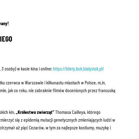
wany!
IEGO
n. 3 osoby) w kasie kina i online:
https://bilety.bok.bialystok.pl/
ku czerwca w Warszawie i kilkunastu miastach w Polsce, m.in.
mie, jak co roku, nie zabraknie filmów docenionych przez francuską
skich kin,
„Królestwo zwierząt”
Thomasa Cailleya, którego
zmierzyć się z epidemią mutacji genetycznych zmieniających ludzi w
 otrzymał aż pięć Cezarów, w tym za najlepsze kostiumy, muzykę i