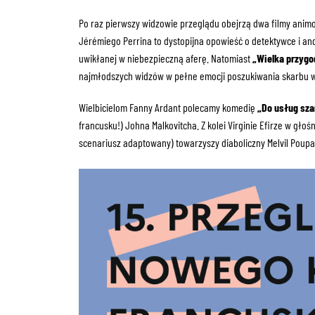
Po raz pierwszy widzowie przeglądu obejrzą dwa filmy ani
Jérémiego Perrina to dystopijna opowieść o detektywce i an
uwikłanej w niebezpieczną aferę. Natomiast
„Wielka przygo
najmłodszych widzów w pełne emocji poszukiwania skarbu w
Wielbicielom Fanny Ardant polecamy komedię
„Do usług sza
francusku!) Johna Malkovitcha. Z kolei Virginie Efirze w głoś
scenariusz adaptowany) towarzyszy diaboliczny Melvil Poupa