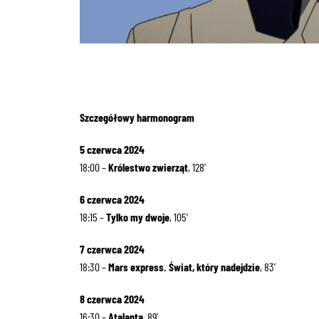
Szczegółowy harmonogram
5 czerwca 2024
18:00 –
Królestwo zwierząt
, 128′
6 czerwca 2024
18:15 –
Tylko my dwoje
, 105′
7 czerwca 2024
18:30 –
Mars express. Świat, który nadejdzie
, 83′
8 czerwca 2024
16:30 –
Atalanta
, 89′