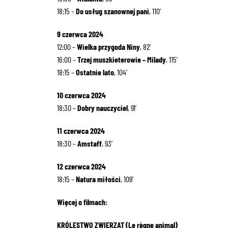
18:15 –
Do usług szanownej pani
, 110′
9 czerwca 2024
12:00 –
Wielka przygoda Niny
, 82′
16:00 –
Trzej muszkieterowie – Milady
, 115′
18:15 –
Ostatnie lato
, 104′
10 czerwca 2024
18:30 –
Dobry nauczyciel
, 91′
11 czerwca 2024
18:30 –
Amstaff
, 93′
12 czerwca 2024
18:15 –
Natura miłości
, 109′
Więcej o filmach:
KRÓLESTWO ZWIERZĄT (Le règne animal)