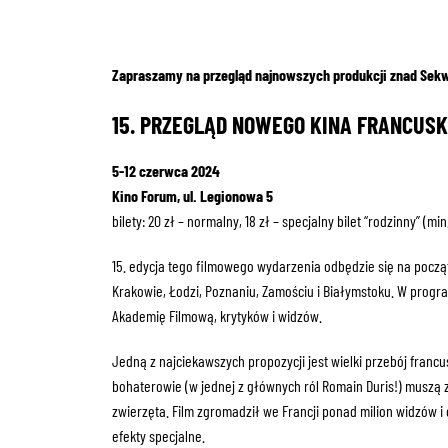
Zapraszamy na przegląd najnowszych produkcji znad Sek
15. PRZEGLĄD NOWEGO KINA FRANCUSK
5-12 czerwca 2024
Kino Forum, ul. Legionowa 5
bilety: 20 zł – normalny, 18 zł – specjalny bilet “rodzinny” (mi
15. edycja tego filmowego wydarzenia odbędzie się na począt
Krakowie, Łodzi, Poznaniu, Zamościu i Białymstoku. W progra
Akademię Filmową, krytyków i widzów.
Jedną z najciekawszych propozycji jest wielki przebój francu
bohaterowie (w jednej z głównych ról Romain Duris!) muszą 
zwierzęta. Film zgromadził we Francji ponad milion widzów i
efekty specjalne.