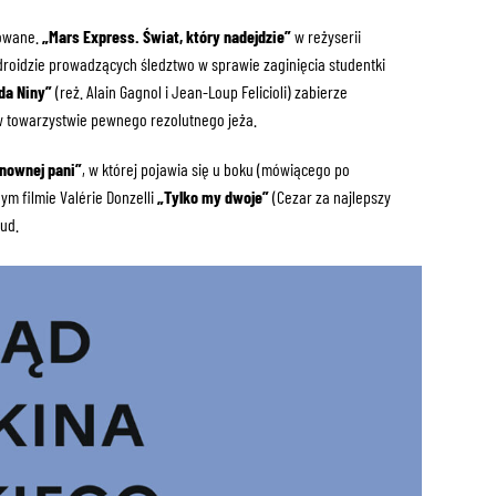
mowane.
„Mars Express. Świat, który nadejdzie”
w reżyserii
droidzie prowadzących śledztwo w sprawie zaginięcia studentki
da Niny”
(reż. Alain Gagnol i Jean-Loup Felicioli) zabierze
 towarzystwie pewnego rezolutnego jeża.
nownej pani”
, w której pojawia się u boku (mówiącego po
nym filmie Valérie Donzelli
„Tylko my dwoje”
(Cezar za najlepszy
ud.