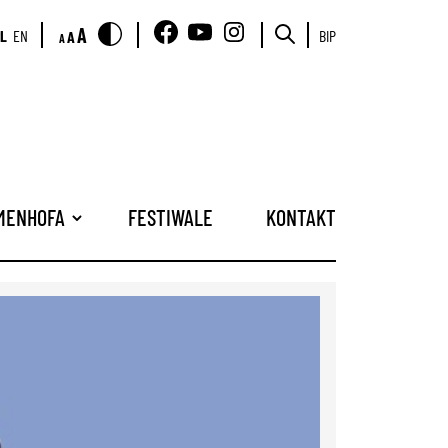
A
L
EN
BIP
A
A
AMENHOFA
FESTIWALE
KONTAKT