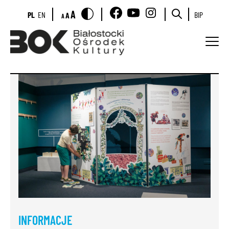
A
PL
EN
BIP
A
A
INFORMACJE