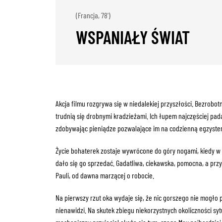
(Francja, 78')
WSPANIAŁY ŚWIAT
Akcja filmu rozgrywa się w niedalekiej przyszłości. Bezrobotn
trudnią się drobnymi kradzieżami. Ich łupem najczęściej pada
zdobywając pieniądze pozwalające im na codzienną egzysten
Życie bohaterek zostaje wywrócone do góry nogami, kiedy w i
dało się go sprzedać. Gadatliwa, ciekawska, pomocna, a pr
Pauli, od dawna marzącej o robocie.
Na pierwszy rzut oka wydaje się, że nic gorszego nie mogło pr
nienawidzi. Na skutek zbiegu niekorzystnych okoliczności syt