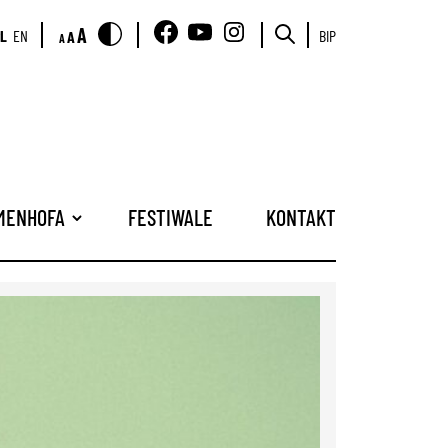
A
L
EN
BIP
A
A
AMENHOFA
FESTIWALE
KONTAKT