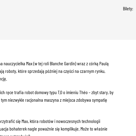
Bilety:
a nauczycielka Max (w tej roli Blanche Gardin) wraz z córką Paulą
ją roboty, które sprzedają później na części na czarnym rynku,
cję.
ch ręce trafia robot domowy typu T.0 o imieniu Théo – zbyt stary, by
zy tym niezwykle racjonalna maszyna z miejsca zdobywa sympatię
zytrafić się Max, która robotów i nowoczesnych technologii
uacja bohaterek nagle poważnie się komplikuje. Może to właśnie