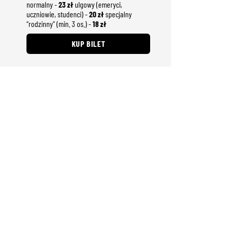
normalny -
23 zł
ulgowy (emeryci,
uczniowie, studenci) -
20 zł
specjalny
“rodzinny” (min. 3 os.) -
18 zł
KUP BILET